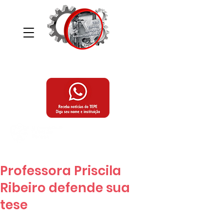
Grupo de Estudos e Pesquisas, Trabalho,
Educação e Políticas Educacionais
Programa de Pós-Graduação,
Mestrado e Doutorado em Educação
da Universidade Tuiuti do Paraná
Professora Priscila
Ribeiro defende sua
tese